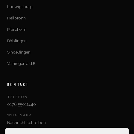
Ludwigsburg
Heilbronn
Pforzheim
Böblingen
Sindelfingen
Vaihingen a.d.E.
KONTAKT
TELEFON
0176 55011440
WHATSAPP
Nachricht schreiben
E-MAIL