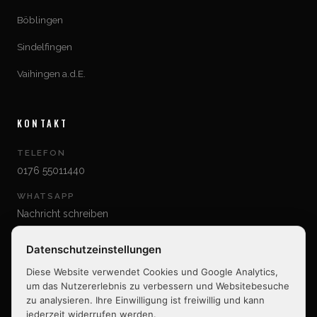
Böblingen
Sindelfingen
Vaihingen a.d.E.
KONTAKT
TELEFON
0176 55011440
WHATSAPP
Nachricht schreiben
E-MAIL
Datenschutzeinstellungen
mail@djtonyloetzke.de
Diese Website verwendet Cookies und Google Analytics,
um das Nutzererlebnis zu verbessern und Websitebesuche
zu analysieren. Ihre Einwilligung ist freiwillig und kann
jederzeit widerrufen werden.